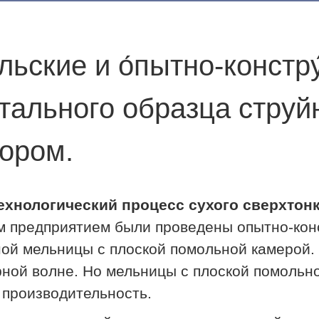
льские и о́пытно-констру
ального образца струй
ором.
ехнологический процесс сухого сверхтонк
им предприятием были проведены опытно-кон
ой мельницы с плоской помольной камерой. 
рной волне. Но мельницы с плоской помольн
 производительность.