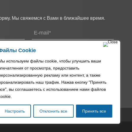
орму. Мы свяжемся с Вами в ближайшее время.
Файлы Cookie
Мы используем файлы cookie, чтобы улучшить ваши
впечатления от просмотра, предоставить
персонализированную рекламу или контент, а также
проанализировать наш трафик. Нажав кнопку "Принять
ринимаю условия
пользовательского соглашения
и даю
все", вы соглашаетесь с использованием нами файлов
альных данных
в соответствии с требованиями
152-ФЗ
.
cookie.
Настроить
Отклонить все
Принять все
ерсональные данные
Политика о Cookie
Карта сайта