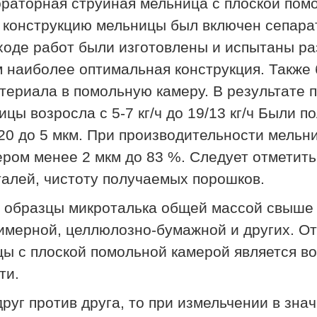
ораторная струйная мельница с плоской пом
 конструкцию мельницы был включен сепара
 ходе работ были изготовлены и испытаны р
 наиболее оптимальная конструкция. Также
териала в помольную камеру. В результате 
цы возросла с 5-7 кг/ч до 19/13 кг/ч Были 
0 до 5 мкм. При производительности мельни
ером менее 2 мкм до 83 %. Следует отметить
алей, чистоту получаемых порошков.
образцы микроталька общей массой свыше 2
имерной, целлюлозно-бумажной и других. О
ы с плоской помольной камерой является в
ти.
друг против друга, то при измельчении в зн